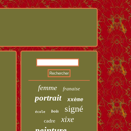
femme
franaise
portrait
xxème
signé
bois
école
xixe
cadre
peinture