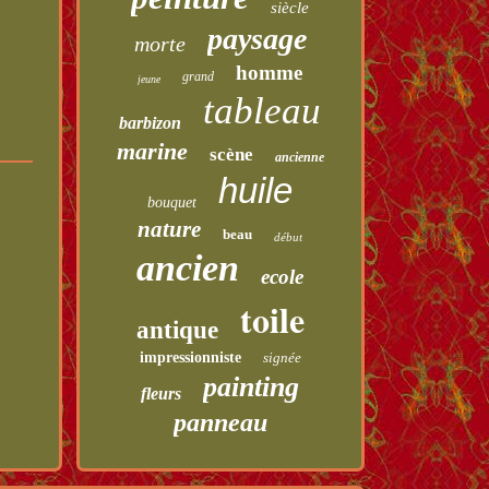
siècle
paysage
morte
homme
grand
jeune
tableau
barbizon
marine
scène
ancienne
huile
bouquet
nature
beau
début
ancien
ecole
toile
antique
impressionniste
signée
painting
fleurs
panneau