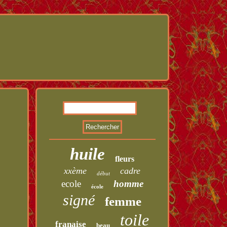
huile
fleurs
xxème
cadre
début
ecole
homme
école
signé
femme
toile
franaise
beau