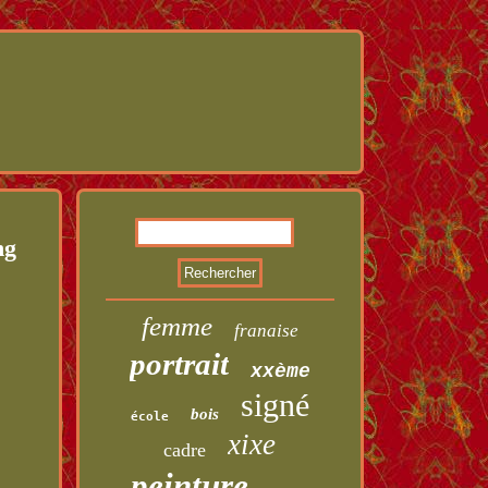
ng
femme
franaise
portrait
xxème
signé
bois
école
xixe
cadre
peinture