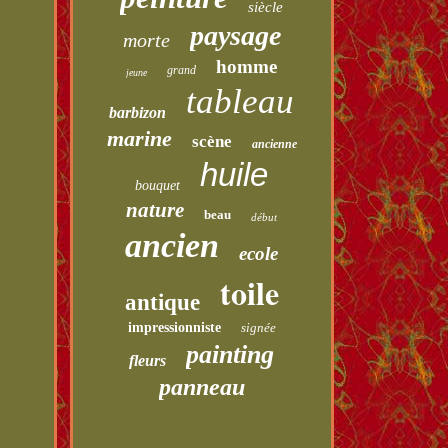
siècle
paysage
morte
homme
grand
jeune
tableau
barbizon
marine
scène
ancienne
huile
bouquet
nature
beau
début
ancien
ecole
toile
antique
impressionniste
signée
painting
fleurs
panneau