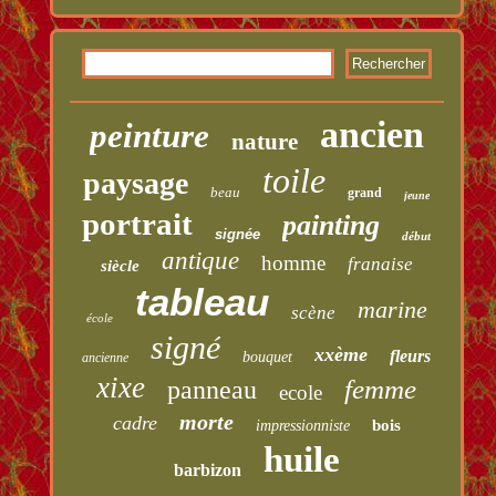
ancien
peinture
nature
toile
paysage
beau
grand
jeune
portrait
painting
signée
début
antique
homme
franaise
siècle
tableau
marine
scène
école
signé
xxème
fleurs
bouquet
ancienne
xixe
femme
panneau
ecole
morte
cadre
bois
impressionniste
huile
barbizon