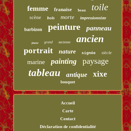
toile
femme
franaise
beau
morte
scène
bois
impressionniste
peinture
panneau
barbizon
ancien
grand
ancienne
jeune
portrait
nature
siècle
signée
paysage
painting
marine
tableau
xixe
antique
bouquet
Accueil
Carte
Contact
Déclaration de confidentialité