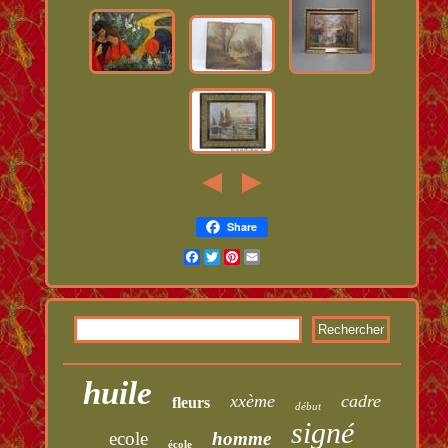
Share
Facebook
Twitter
Pinterest
Email
huile
xxème
cadre
fleurs
début
signé
ecole
homme
école