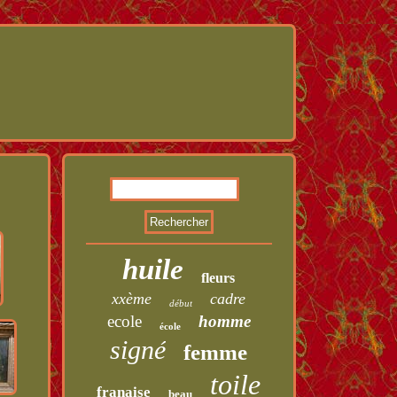
huile
fleurs
xxème
cadre
début
ecole
homme
école
signé
femme
toile
franaise
beau