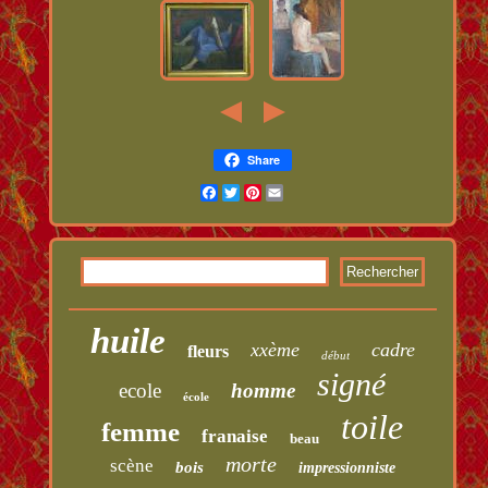
Share
Facebook
Twitter
Pinterest
Email
huile
xxème
cadre
fleurs
début
signé
ecole
homme
école
toile
femme
franaise
beau
morte
scène
bois
impressionniste