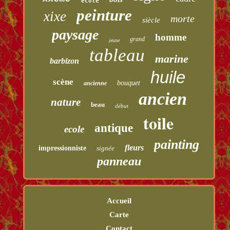
école
peinture
xixe
morte
siècle
paysage
homme
grand
jeune
tableau
marine
barbizon
huile
scène
bouquet
ancienne
ancien
nature
beau
début
toile
antique
ecole
painting
fleurs
impressionniste
signée
panneau
Accueil
Carte
Contact