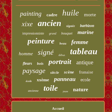
huile
painting
morte
cadre
ancien
xixe
barbizon
signée
marine
impressionniste
bouquet
grand
peinture
femme
beau
tableau
signé
homme
début
portrait
antique
fleurs
bois
paysage
scène
franaise
siècle
panneau
ecole
xxème
école
toile
nature
ancienne
jeune
Accueil