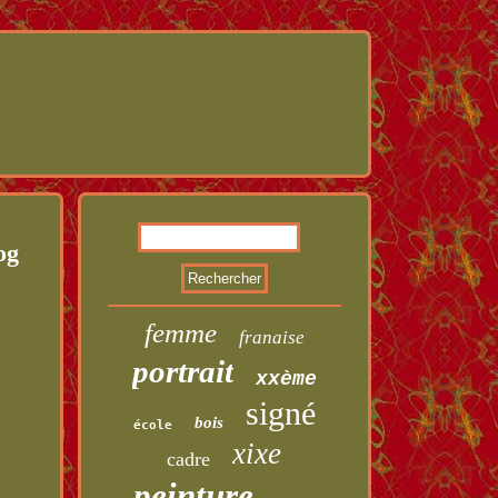
og
femme
franaise
portrait
xxème
signé
bois
école
xixe
cadre
peinture