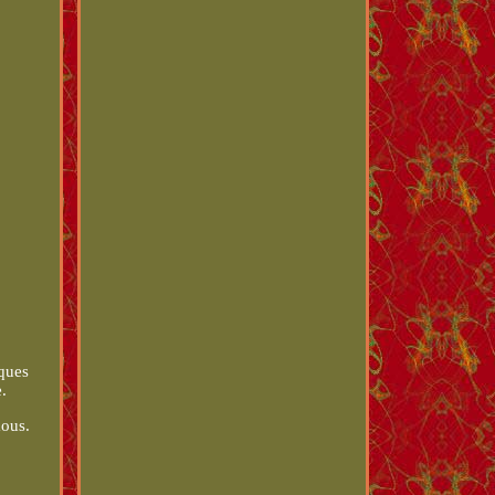
nques
.
mous.