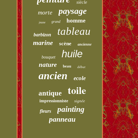
siècle
paysage
morte
homme
grand
jeune
tableau
barbizon
marine
scène
ancienne
huile
bouquet
nature
beau
début
ancien
ecole
toile
antique
impressionniste
signée
painting
fleurs
panneau