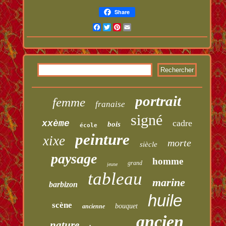
Share
Facebook
Twitter
Pinterest
Email
portrait
femme
franaise
signé
cadre
xxème
bois
école
peinture
xixe
morte
siècle
paysage
homme
grand
jeune
tableau
marine
barbizon
huile
scène
bouquet
ancienne
ancien
nature