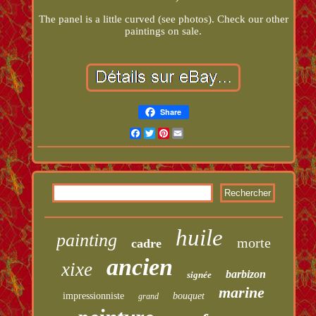
The panel is a little curved (see photos). Check our other
paintings on sale.
Share
Facebook
Twitter
Pinterest
Email
huile
painting
morte
cadre
ancien
xixe
barbizon
signée
marine
impressionniste
bouquet
grand