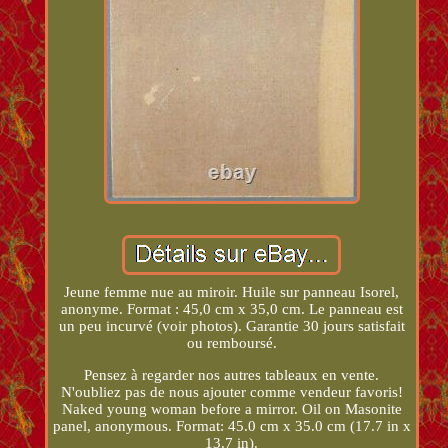
Jeune femme nue au miroir. Huile sur panneau Isorel,
anonyme. Format : 45,0 cm x 35,0 cm. Le panneau est
un peu incurvé (voir photos). Garantie 30 jours satisfait
ou remboursé.
Pensez à regarder nos autres tableaux en vente.
N'oubliez pas de nous ajouter comme vendeur favoris!
Naked young woman before a mirror. Oil on Masonite
panel, anonymous. Format: 45.0 cm x 35.0 cm (17.7 in x
13.7 in).