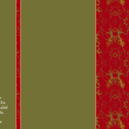
e
. En
alité
le.
ne