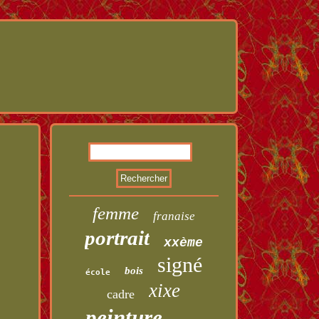
femme
franaise
portrait
xxème
signé
bois
école
xixe
cadre
peinture