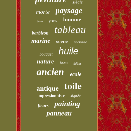
siècle
paysage
morte
homme
grand
jeune
tableau
barbizon
marine
scène
ancienne
huile
bouquet
nature
beau
début
ancien
ecole
toile
antique
impressionniste
signée
painting
fleurs
panneau