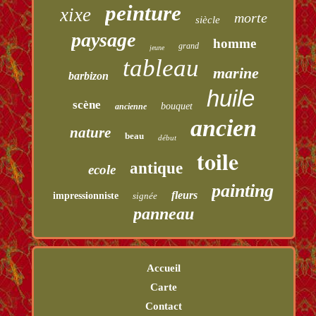
peinture
xixe
morte
siècle
paysage
homme
grand
jeune
tableau
marine
barbizon
huile
scène
bouquet
ancienne
ancien
nature
beau
début
toile
antique
ecole
painting
fleurs
impressionniste
signée
panneau
Accueil
Carte
Contact