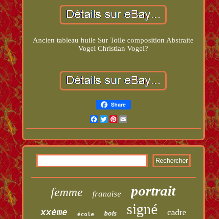
Ancien tableau huile Sur Toile composition Abstraite
Vogel Christian Vogel?
Share
Facebook
Twitter
Pinterest
Email
portrait
femme
franaise
signé
cadre
xxème
bois
école