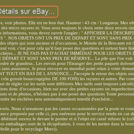
dos, voir photos. Elle est en bon état. Hauteur : 43 cm / Longueur. Mes ob
 des micro rayures et. Vous avez toujours le choix entre deux envois si
les informations, vous devez ouvrir l'onglet : " AFFICHER LA DESCRI
S ". NOS OBJETS ONT UN PRIX DE DEPART ET SONT SANS PRIX
s objets qui sont anciens et d'occasions, le Monde de la Brocante est t
ut voir, c'est pour cela qu'il faut poser des questions et surtout bien lire
 vos enchères... JE NE FAIS PAS D'ACHAT IMMÉDIAT POUR LES OBJETS
PART ET SONT SANS PRIX DE RÉSERVE... La pile que l'on voit 
ordre de grandeur.. Les envois pour l'Etranger des petits paquets doiven
sans assurance. Je peux envoyer en mondial point relais à votre deman
T EN BAS DE L ANNONCE... J'accepte le retour des objets sou
 cela grossit beaucoup(plus DE 100 FOIS) les rayures et autres. Par con
 de régler car les tarifs sont différents Mes tarifs sont toujours calculé
ciens donc d'occasions, bien sur avec des petites rayures ou imperfectio
ons et de photos, n'hésitez pas à me poser des questions Toute personn
endre les enchères sera automatiquement interdit d'enchèrir...
favoris. Nous n'assumons pas les casses occasionnées par la poste et vou
nce proposée par celle ci, peu onéreuse pour le service rendu en cas d
 détérioré ouvrez le devant le postier et si l'objet est cassé refusez le (cel
s emballages sont de la récupération, à vous de les mettre dans la bon
belle pour le recyclage Merci).