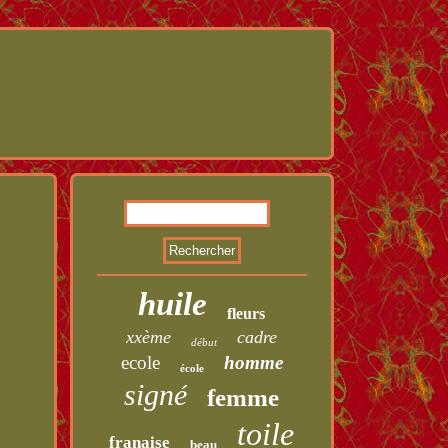
huile
fleurs
xxème
cadre
début
ecole
homme
école
signé
femme
toile
franaise
beau