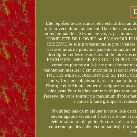
Elle représente des ruines, elle est notifiée au 
ont un vécu donc totalement. Dans leur jus avec
ou recommandé... Si vous ne voyez pas toutes 
COMPLETE DE L'OBJET ou EN SAVOIR PLU
RESERVE Je suis professionnelle pour vendre de
vaste et nous ne pouvons pas tout connaitre et to
description et les mesures avant de faire
ENCHERES.. MES OBJETS ONT UN PRIX DE DÉ
certaines photos est là juste pour donner un 
maintenant mesurer 3 cm maximum et sont livrés 
TOUTES MES COORDONNÉES SE TROUVENT TOU
jours. Tous nos objets sont pris en macro donc
l'Europe et le Monde entier renseignez-vous avant
plus juste Pour la plus part mes objets sont an
j'essaye de vous fournir un maximum d'informati
s'amuse à faire grimper et redesc
N'oubliez pas de m'ajouter à votre liste de 
encourageons vivement à souscrire une assura
détérioration ou de perte. Si votre colis arrive
concerne que les colis recommandés). (Tous no
pou