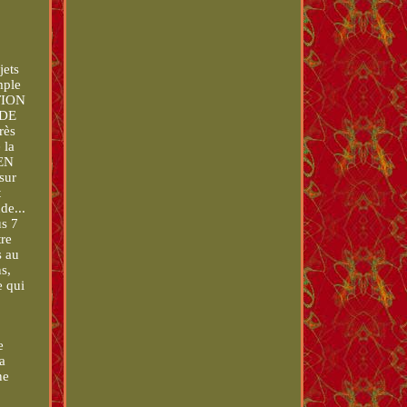
jets
mple
PTION
 DE
rès
 la
 EN
sur
t
de...
s 7
tre
s au
ns,
e qui
s
e
a
ne