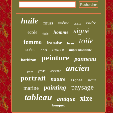
huile
xxème
cadre
fleurs
début
signé
ecole
homme
école
toile
femme
franaise
beau
morte
scène
bois
impressionniste
peinture
panneau
barbizon
ancien
grand
ancienne
jeune
portrait
nature
siècle
signée
paysage
painting
marine
tableau
xixe
antique
bouquet