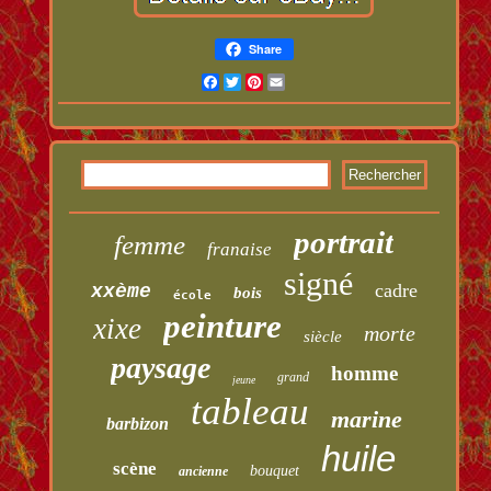
Share
Facebook
Twitter
Pinterest
Email
portrait
femme
franaise
signé
cadre
xxème
bois
école
peinture
xixe
morte
siècle
paysage
homme
grand
jeune
tableau
marine
barbizon
huile
scène
bouquet
ancienne