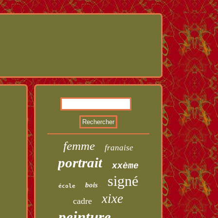
femme
franaise
portrait
xxème
signé
bois
école
xixe
cadre
peinture