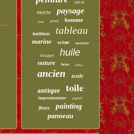
siècle
paysage
morte
homme
grand
jeune
tableau
barbizon
marine
scène
ancienne
huile
bouquet
nature
beau
début
ancien
ecole
toile
antique
impressionniste
signée
painting
fleurs
panneau