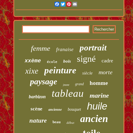
Facebook
Twitter
Pinterest
Email
portrait
femme
franaise
signé
cadre
xxème
bois
école
peinture
xixe
morte
siècle
paysage
homme
grand
jeune
tableau
marine
barbizon
huile
scène
bouquet
ancienne
ancien
nature
beau
début
toile