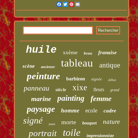
Facebook
Twitter
Pinterest
Email
huile
xxème
franaise
beau
tableau
antique
scène
ancienne
peinture
barbizon
signée
début
xixe
panneau
fleurs
siècle
grand
painting
femme
marine
paysage
homme
ecole
cadre
signé
nature
morte
bouquet
jeune
toile
portrait
impressionniste