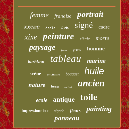
portrait
femme
franaise
signé
cadre
xxème
bois
école
peinture
xixe
morte
siècle
paysage
homme
grand
jeune
tableau
marine
barbizon
huile
scène
bouquet
ancienne
ancien
nature
beau
début
toile
antique
ecole
painting
fleurs
impressionniste
signée
panneau