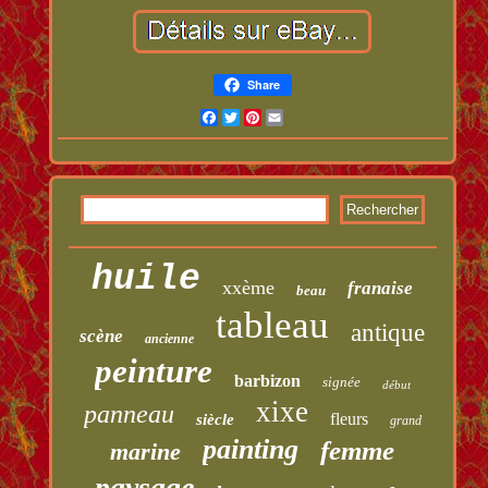
Share
Facebook
Twitter
Pinterest
Email
huile
xxème
franaise
beau
tableau
antique
scène
ancienne
peinture
barbizon
signée
début
xixe
panneau
fleurs
siècle
grand
painting
femme
marine
paysage