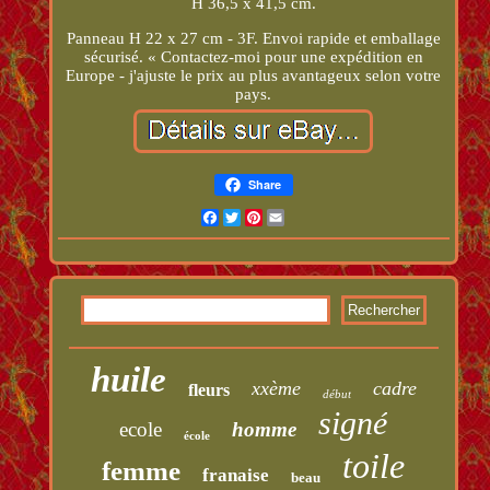
H 36,5 x 41,5 cm.
Panneau H 22 x 27 cm - 3F. Envoi rapide et emballage
sécurisé. « Contactez-moi pour une expédition en
Europe - j'ajuste le prix au plus avantageux selon votre
pays.
Share
Facebook
Twitter
Pinterest
Email
huile
xxème
cadre
fleurs
début
signé
ecole
homme
école
toile
femme
franaise
beau