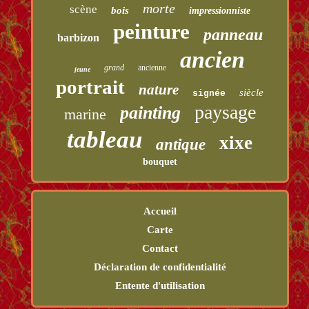
morte
scène
bois
impressionniste
peinture
panneau
barbizon
ancien
grand
ancienne
jeune
portrait
nature
siècle
signée
paysage
painting
marine
tableau
xixe
antique
bouquet
Accueil
Carte
Contact
Déclaration de confidentialité
Entente d'utilisation