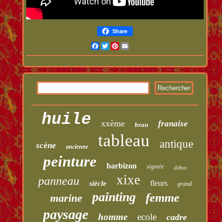
Share
Facebook
Twitter
Pinterest
Email
huile
xxème
franaise
beau
tableau
antique
scène
ancienne
peinture
barbizon
signée
début
xixe
panneau
fleurs
siècle
grand
painting
femme
marine
paysage
homme
ecole
cadre