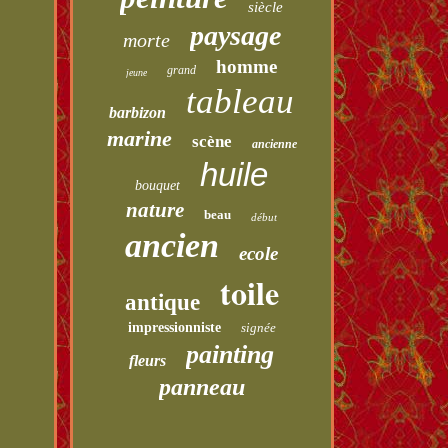
siècle
paysage
morte
homme
grand
jeune
tableau
barbizon
marine
scène
ancienne
huile
bouquet
nature
beau
début
ancien
ecole
toile
antique
impressionniste
signée
painting
fleurs
panneau