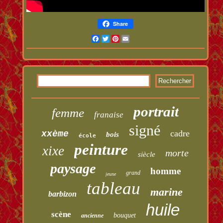
Share
Facebook
Twitter
Pinterest
Email
portrait
femme
franaise
signé
cadre
xxème
bois
école
peinture
xixe
morte
siècle
paysage
homme
grand
jeune
tableau
marine
barbizon
huile
scène
bouquet
ancienne