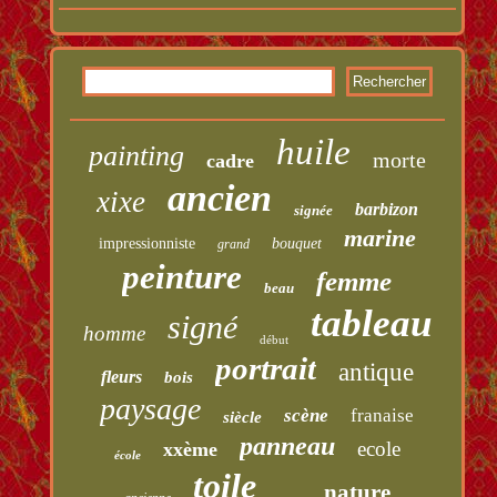
huile
painting
morte
cadre
ancien
xixe
barbizon
signée
marine
impressionniste
bouquet
grand
peinture
femme
beau
tableau
signé
homme
début
portrait
antique
fleurs
bois
paysage
scène
franaise
siècle
panneau
ecole
xxème
école
toile
nature