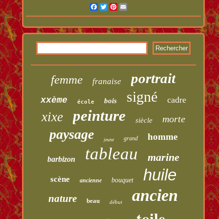
Facebook
Twitter
Pinterest
Email
portrait
femme
franaise
signé
cadre
xxème
bois
école
peinture
xixe
morte
siècle
paysage
homme
grand
jeune
tableau
marine
barbizon
huile
scène
bouquet
ancienne
ancien
nature
beau
début
toile