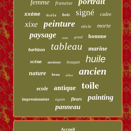
portrait
femme
franaise
signé
cadre
xxème
bois
école
peinture
xixe
morte
siècle
paysage
homme
grand
jeune
tableau
marine
barbizon
huile
scène
bouquet
ancienne
ancien
nature
beau
début
toile
antique
ecole
painting
fleurs
impressionniste
signée
panneau
Accueil