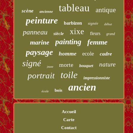
tableau
antique
scène
ancienne
peinture
barbizon
signée
début
xixe
panneau
fleurs
siècle
grand
painting
femme
marine
paysage
homme
ecole
cadre
signé
nature
morte
bouquet
jeune
toile
portrait
impressionniste
ancien
bois
école
Accueil
Carte
Contact