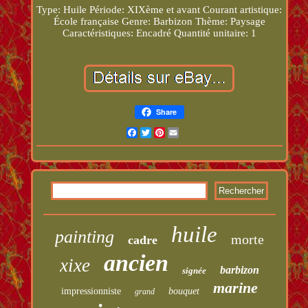
Type: Huile
Période: XIXème et avant
Courant artistique:
École française
Genre: Barbizon
Thème: Paysage
Caractéristiques: Encadré
Quantité unitaire: 1
Share
Facebook
Twitter
Pinterest
Email
huile
painting
morte
cadre
ancien
xixe
barbizon
signée
marine
impressionniste
bouquet
grand