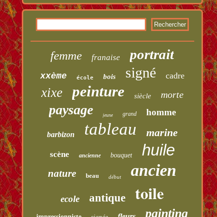
portrait
femme
franaise
signé
cadre
xxème
bois
école
peinture
xixe
morte
siècle
paysage
homme
grand
jeune
tableau
marine
barbizon
huile
scène
bouquet
ancienne
ancien
nature
beau
début
toile
antique
ecole
painting
fleurs
impressionniste
signée