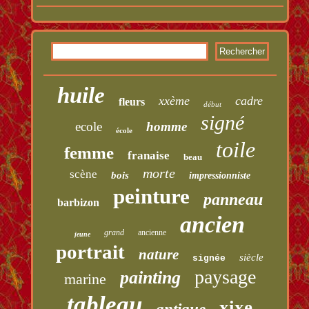
huile
xxème
cadre
fleurs
début
signé
ecole
homme
école
toile
femme
franaise
beau
morte
scène
bois
impressionniste
peinture
panneau
barbizon
ancien
grand
ancienne
jeune
portrait
nature
siècle
signée
paysage
painting
marine
tableau
xixe