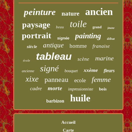
ancien
peinture
nature
toile
paysage
beau
grand
jeune
portrait
painting
signée
début
antique
homme
franaise
siècle
tableau
marine
scène
école
signé
xxème
fleurs
bouquet
ancienne
xixe
femme
panneau
ecole
morte
cadre
bois
impressionniste
huile
barbizon
Accueil
Carte