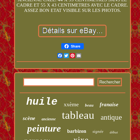
CADRE ET 55 X 43 CENTIMETRES AVEC LE CADRE.
ASSEZ BON ETAT VISIBLE SUR LES PHOTOS.
Share
Facebook
Twitter
Pinterest
Email
huile
xxème
franaise
beau
tableau
antique
scène
ancienne
peinture
barbizon
signée
début
xixe