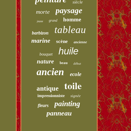
siècle
paysage
morte
homme
grand
jeune
tableau
barbizon
marine
scène
ancienne
huile
bouquet
nature
beau
début
ancien
ecole
toile
antique
impressionniste
signée
painting
fleurs
panneau