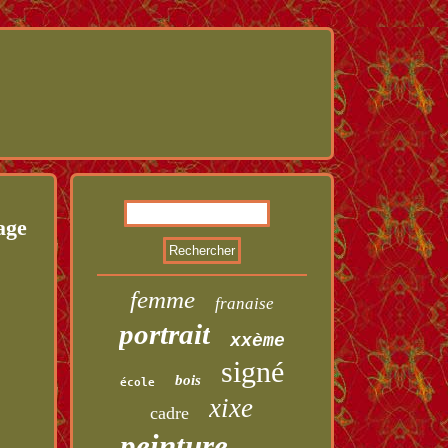
age
femme
franaise
portrait
xxème
signé
bois
école
xixe
cadre
peinture