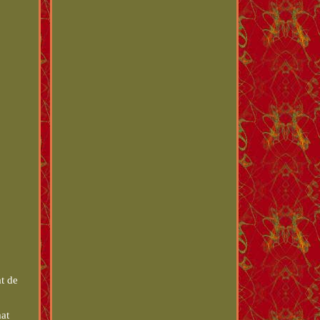
t de
mat