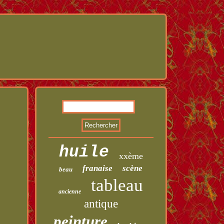
huile
xxème
franaise
scène
beau
tableau
ancienne
antique
peinture