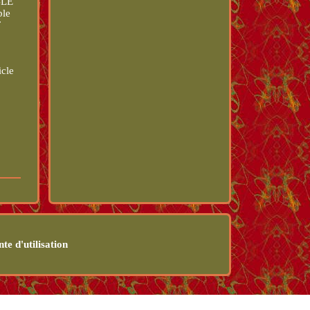
BLE
ble
T
icle
te d'utilisation