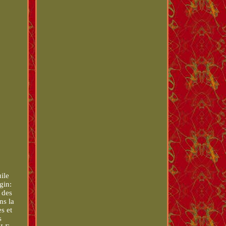
ile
gin:
 des
ns la
s et
s