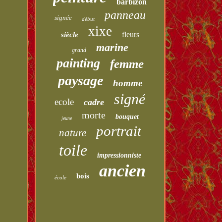
barbizon
panneau
signée
début
xixe
fleurs
siècle
marine
grand
painting
femme
paysage
homme
signé
ecole
cadre
morte
bouquet
jeune
portrait
nature
toile
impressionniste
ancien
bois
école