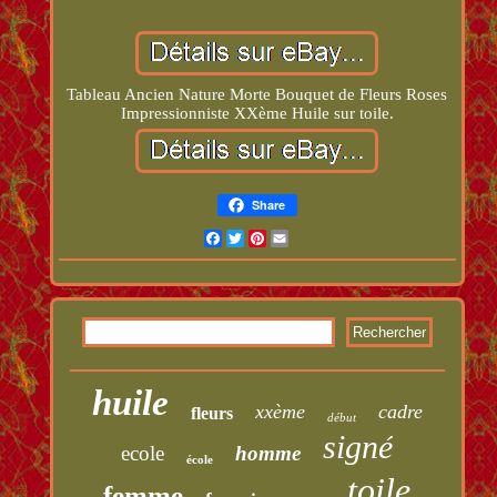
Tableau Ancien Nature Morte Bouquet de Fleurs Roses
Impressionniste XXème Huile sur toile.
Share
Facebook
Twitter
Pinterest
Email
huile
xxème
cadre
fleurs
début
signé
ecole
homme
école
toile
femme