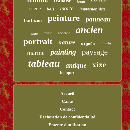
franaise
beau
morte
scène
bois
impressionniste
peinture
panneau
barbizon
ancien
grand
ancienne
jeune
portrait
nature
siècle
signée
paysage
painting
marine
tableau
xixe
antique
bouquet
Accueil
Carte
Contact
Déclaration de confidentialité
Entente d'utilisation