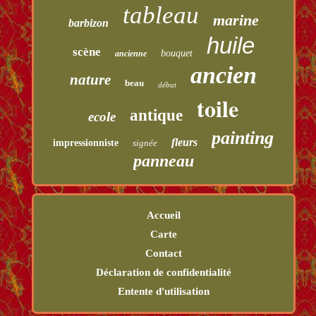
tableau
marine
barbizon
huile
scène
bouquet
ancienne
ancien
nature
beau
début
toile
antique
ecole
painting
fleurs
impressionniste
signée
panneau
Accueil
Carte
Contact
Déclaration de confidentialité
Entente d'utilisation