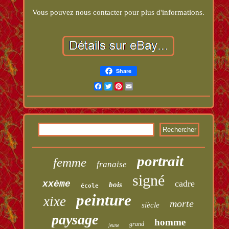
Vous pouvez nous contacter pour plus d'informations.
Share
Facebook
Twitter
Pinterest
Email
portrait
femme
franaise
signé
cadre
xxème
bois
école
peinture
xixe
morte
siècle
paysage
homme
grand
jeune