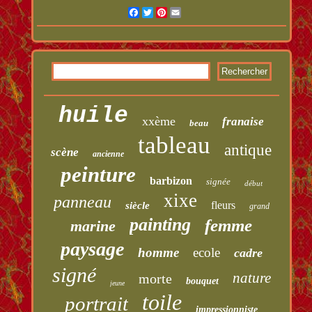
Facebook
Twitter
Pinterest
Email
huile
xxème
franaise
beau
tableau
antique
scène
ancienne
peinture
barbizon
signée
début
xixe
panneau
fleurs
siècle
grand
painting
femme
marine
paysage
homme
ecole
cadre
signé
nature
morte
bouquet
jeune
toile
portrait
impressionniste