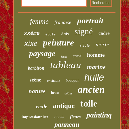
portrait
femme
franaise
signé
cadre
xxème
bois
école
peinture
xixe
morte
siècle
paysage
homme
grand
jeune
tableau
marine
barbizon
huile
scène
bouquet
ancienne
ancien
nature
beau
début
toile
antique
ecole
painting
fleurs
impressionniste
signée
panneau