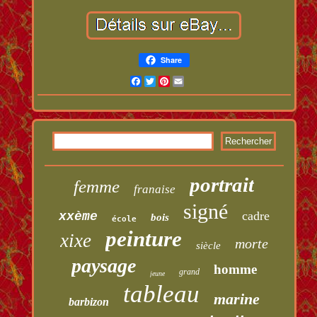
Share
Facebook
Twitter
Pinterest
Email
portrait
femme
franaise
signé
cadre
xxème
bois
école
peinture
xixe
morte
siècle
paysage
homme
grand
jeune
tableau
marine
barbizon