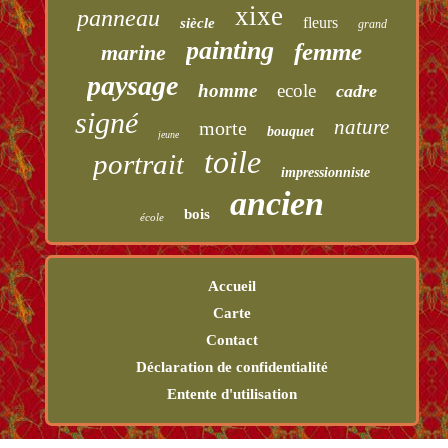
xixe
panneau
fleurs
siècle
grand
painting
femme
marine
paysage
homme
ecole
cadre
signé
nature
morte
bouquet
jeune
toile
portrait
impressionniste
ancien
bois
école
Accueil
Carte
Contact
Déclaration de confidentialité
Entente d'utilisation