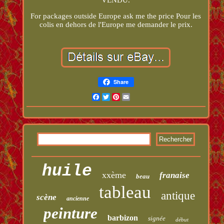
For packages outside Europe ask me the price Pour les
colis en dehors de l'Europe me demander le prix.
Share
Facebook
Twitter
Pinterest
Email
huile
xxème
franaise
beau
tableau
antique
scène
ancienne
peinture
barbizon
signée
début