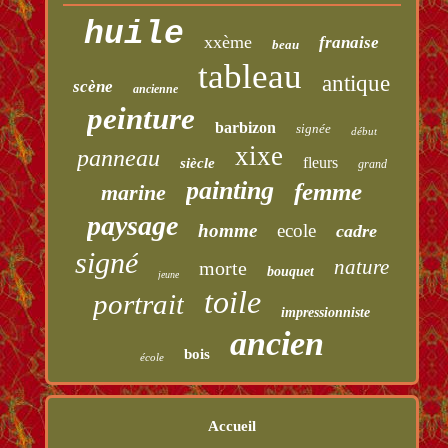
huile
xxème
franaise
beau
tableau
antique
scène
ancienne
peinture
barbizon
signée
début
xixe
panneau
fleurs
siècle
grand
painting
femme
marine
paysage
homme
ecole
cadre
signé
nature
morte
bouquet
jeune
toile
portrait
impressionniste
ancien
bois
école
Accueil