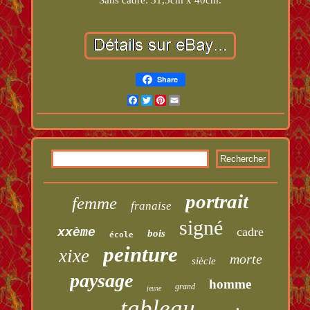
Share
Facebook
Twitter
Pinterest
Email
portrait
femme
franaise
signé
cadre
xxème
bois
école
peinture
xixe
morte
siècle
paysage
homme
grand
jeune
tableau