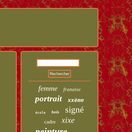
femme
franaise
portrait
xxème
signé
bois
école
xixe
cadre
peinture