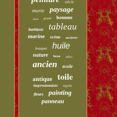
siècle
paysage
morte
homme
grand
jeune
tableau
barbizon
marine
scène
ancienne
huile
bouquet
nature
beau
début
ancien
ecole
toile
antique
impressionniste
signée
painting
fleurs
panneau