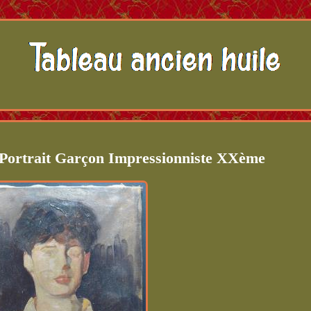
 Portrait Garçon Impressionniste XXème