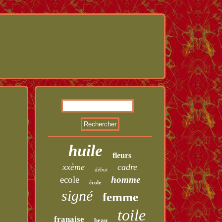
huile
fleurs
xxème
cadre
début
ecole
homme
école
signé
femme
toile
franaise
beau