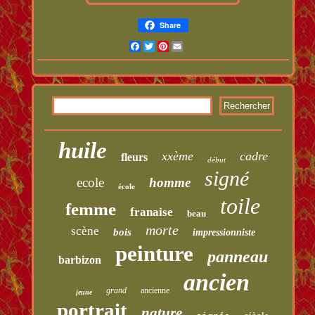
Share
Facebook
Twitter
Pinterest
Email
huile
xxème
cadre
fleurs
début
signé
ecole
homme
école
toile
femme
franaise
beau
morte
scène
bois
impressionniste
peinture
panneau
barbizon
ancien
grand
ancienne
jeune
portrait
nature