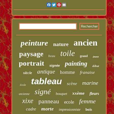
Facebook
Twitter
Pinterest
Email
ancien
peinture
nature
toile
paysage
beau
grand
jeune
portrait
painting
signée
début
antique
homme
franaise
siècle
tableau
marine
scène
école
signé
xxème
fleurs
bouquet
ancienne
xixe
femme
panneau
ecole
morte
cadre
bois
impressionniste