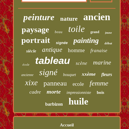
ancien
peinture
nature
toile
paysage
beau
grand
jeune
portrait
painting
signée
début
antique
homme
franaise
siècle
tableau
marine
scène
école
signé
xxème
fleurs
bouquet
ancienne
xixe
femme
panneau
ecole
morte
cadre
bois
impressionniste
huile
barbizon
Accueil